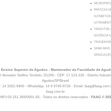
NEUROPSIC
PRÁTICAS D
ALFABETIZA
LETRAMEN
TRADUTOR, 
DOCÊNCIA E
TRIAGEM N
SAIBA MAIS 
GRADUAÇÃ
e Ensino Superior de Agudos - Mantenedor da Faculdade de Agud
l Vereador Delfino Tendolo, D1200 - CEP: 17.123-220 - Distrito Industri
Agudos/SP/Brasil
e: 14 3262-9400 - WhatsApp:
14 9 9745-8726
- Email:
faag@faag.com.
faag.com.br
NPJ:03.251.369/0001-65 - Todos os direitos reservados -
FAAG © 20