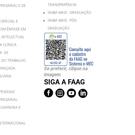
TRANSPARÊNCIA
RESARIAL E DE
SAIBA MAIS - GRADUAÇÃO
SAIBA MAIS - PÓS-
SPECIAL E
GRADUAÇÃ
O
COM ÊNFASE EM
A INTELECTUAL
 CLÍNICA
A DE
 DO TRABALHO
Se preferir, clique na
AVANÇADA
imagem
NCÁRIA
SIGA A FAAG




PESSOAS
PRESARIAL
 CARREIRA E
INTERNACIONAL