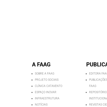
A FAAG
PUBLIC
SOBRE A FAAG
EDITORA FA
PROJETO SOCIAIS
PUBLICAÇÕES
CLÍNICA CATAVENTO
FAAG
ESPAÇO INOVAR
REPOSITÓRIO
INFRAESTRUTURA
INSTITUCION
NOTÍCIAS
REVISTAS CI