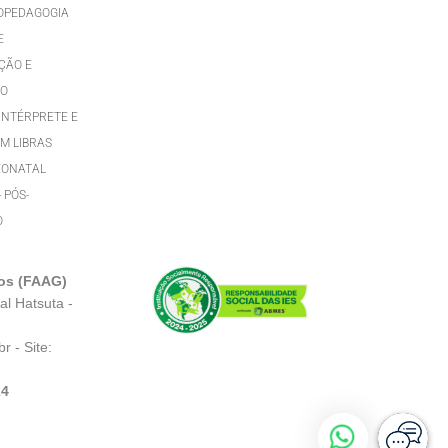
OPEDAGOGIA
E
ÇÃO E
TO
INTÉRPRETE E
M LIBRAS
EONATAL
- PÓS-
O
os (FAAG)
al Hatsuta -
br
- Site:
24