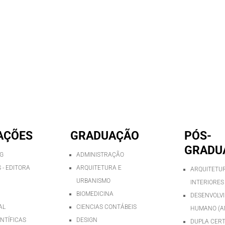
AÇÕES
GRADUAÇÃO
PÓS-
GRADU
AG
ADMINISTRAÇÃO
 - EDITORA
ARQUITETURA E
ARQUITETUR
URBANISMO
INTERIORES
BIOMEDICINA
DESENVOLV
AL
CIENCIAS CONTÁBEIS
HUMANO (A
ENTÍFICAS
DESIGN
DUPLA CERT