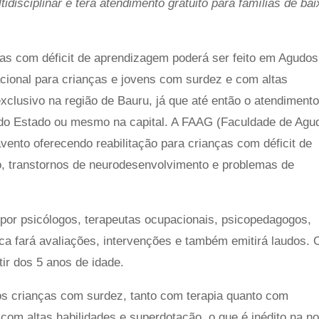
disciplinar e terá atendimento gratuito para famílias de bai
nças com déficit de aprendizagem poderá ser feito em Agudos
acional para crianças e jovens com surdez e com altas
xclusivo na região de Bauru, já que até então o atendiment
 do Estado ou mesmo na capital. A FAAG (Faculdade de Agu
vento oferecendo reabilitação para crianças com déficit de
o, transtornos de neurodesenvolvimento e problemas de
por psicólogos, terapeutas ocupacionais, psicopedagogos,
nica fará avaliações, intervenções e também emitirá laudos. 
tir dos 5 anos de idade.
os crianças com surdez, tanto com terapia quanto com
om altas habilidades e superdotação, o que é inédito na n