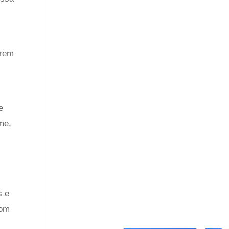
erem
e
me,
s e
com