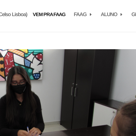
elso Lisboa)
FAAG
ALUNO
G
VEM PRA FAAG