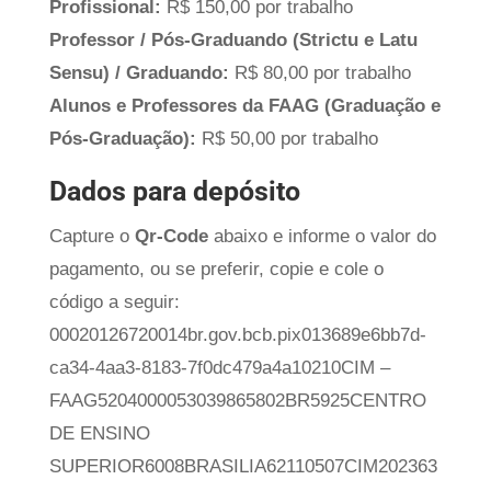
Profissional:
R$ 150,00 por trabalho
Professor / Pós-Graduando (Strictu e Latu
Sensu) / Graduando:
R$ 80,00 por trabalho
Alunos e Professores da FAAG (Graduação e
Pós-Graduação):
R$ 50,00 por trabalho
Dados para depósito
Capture o
Qr-Code
abaixo e informe o valor do
pagamento, ou se preferir, copie e cole o
código a seguir:
00020126720014br.gov.bcb.pix013689e6bb7d-
ca34-4aa3-8183-7f0dc479a4a10210CIM –
FAAG5204000053039865802BR5925CENTRO
DE ENSINO
SUPERIOR6008BRASILIA62110507CIM202363