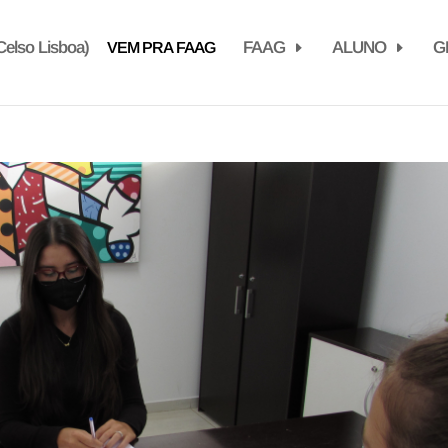
elso Lisboa)
FAAG
ALUNO
G
VEM PRA FAAG