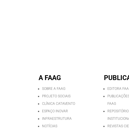
A FAAG
PUBLIC
SOBRE A FAAG
EDITORA FA
PROJETO SOCIAIS
PUBLICAÇÕES
CLÍNICA CATAVENTO
FAAG
ESPAÇO INOVAR
REPOSITÓRIO
INFRAESTRUTURA
INSTITUCION
NOTÍCIAS
REVISTAS CI