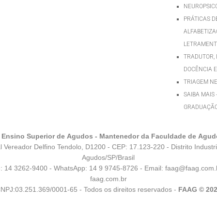
NEUROPSIC
PRÁTICAS D
ALFABETIZA
LETRAMEN
TRADUTOR, 
DOCÊNCIA E
TRIAGEM N
SAIBA MAIS 
GRADUAÇÃ
 Ensino Superior de Agudos - Mantenedor da Faculdade de Agu
l Vereador Delfino Tendolo, D1200 - CEP: 17.123-220 - Distrito Industri
Agudos/SP/Brasil
e: 14 3262-9400 - WhatsApp:
14 9 9745-8726
- Email:
faag@faag.com.
faag.com.br
NPJ:03.251.369/0001-65 - Todos os direitos reservados -
FAAG © 20