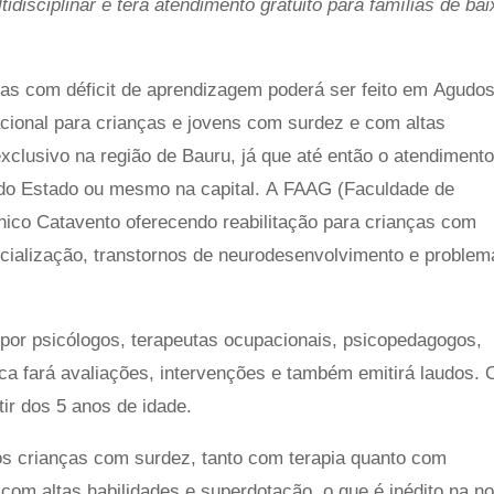
disciplinar e terá atendimento gratuito para famílias de bai
nças com déficit de aprendizagem poderá ser feito em Agudos
acional para crianças e jovens com surdez e com altas
xclusivo na região de Bauru, já que até então o atendiment
 do Estado ou mesmo na capital. A FAAG (Faculdade de
nico Catavento oferecendo reabilitação para crianças com
socialização, transtornos de neurodesenvolvimento e proble
por psicólogos, terapeutas ocupacionais, psicopedagogos,
nica fará avaliações, intervenções e também emitirá laudos. 
tir dos 5 anos de idade.
os crianças com surdez, tanto com terapia quanto com
om altas habilidades e superdotação, o que é inédito na n