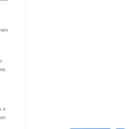
erem
e
me,
s e
com