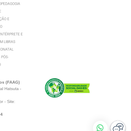
OPEDAGOGIA
E
ÇÃO E
TO
INTÉRPRETE E
M LIBRAS
EONATAL
- PÓS-
O
dos (FAAG)
al Hatsuta -
br
- Site:
24