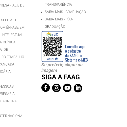
TRANSPARÊNCIA
RESARIAL E DE
SAIBA MAIS - GRADUAÇÃO
SAIBA MAIS - PÓS-
SPECIAL E
GRADUAÇÃ
O
COM ÊNFASE EM
A INTELECTUAL
 CLÍNICA
A DE
 DO TRABALHO
Se preferir, clique na
AVANÇADA
imagem
NCÁRIA
SIGA A FAAG




PESSOAS
PRESARIAL
 CARREIRA E
INTERNACIONAL