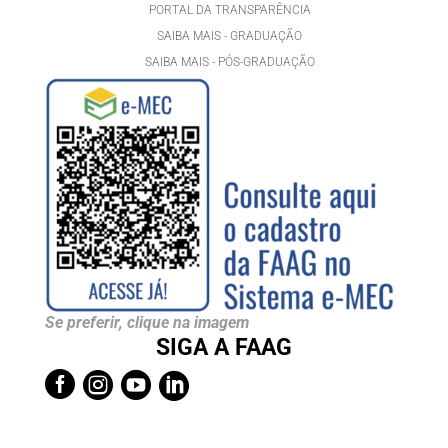
PORTAL DA TRANSPARÊNCIA
SAIBA MAIS - GRADUAÇÃO
SAIBA MAIS - PÓS-GRADUAÇÃ
O
Se preferir, clique na imagem
SIGA A FAAG



