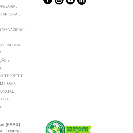

PRESARIAL
 CARREIRA E
INTERNACIONAL
OPEDAGOGIA
E
ÇÃO E
TO
INTÉRPRETE E
M LIBRAS
EONATAL
- PÓS-
O
dos (FAAG)
al Hatsuta -