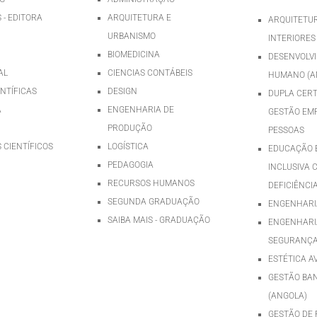
 - EDITORA
ARQUITETURA E
ARQUITETUR
URBANISMO
INTERIORES
BIOMEDICINA
DESENVOLV
AL
CIENCIAS CONTÁBEIS
HUMANO (A
ENTÍFICAS
DESIGN
DUPLA CERT
A
ENGENHARIA DE
GESTÃO EMP
PRODUÇÃO
PESSOAS
 CIENTÍFICOS
LOGÍSTICA
EDUCAÇÃO E
PEDAGOGIA
INCLUSIVA 
RECURSOS HUMANOS
DEFICIÊNCI
SEGUNDA GRADUAÇÃO
ENGENHARIA
SAIBA MAIS - GRADUAÇÃO
ENGENHARI
SEGURANÇA
ESTÉTICA 
GESTÃO BA
(ANGOLA)
GESTÃO DE 