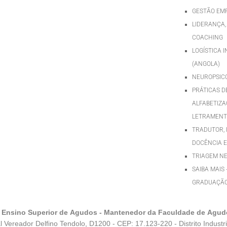
GESTÃO EM
LIDERANÇA,
COACHING
LOGÍSTICA 
(ANGOLA)
NEUROPSIC
PRÁTICAS D
ALFABETIZA
LETRAMEN
TRADUTOR, 
DOCÊNCIA E
TRIAGEM N
SAIBA MAIS 
GRADUAÇÃ
 Ensino Superior de Agudos - Mantenedor da Faculdade de Agu
l Vereador Delfino Tendolo, D1200 - CEP: 17.123-220 - Distrito Industri