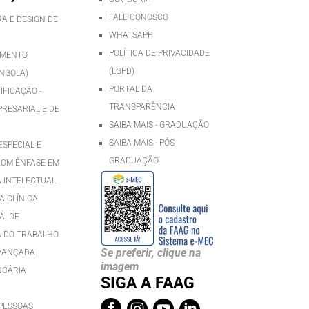
FALE CONOSCO
A E DESIGN DE
WHATSAPP
POLÍTICA DE PRIVACIDADE
IMENTO
(LGPD)
NGOLA)
PORTAL DA
IFICAÇÃO -
TRANSPARÊNCIA
RESARIAL E DE
SAIBA MAIS - GRADUAÇÃO
SAIBA MAIS - PÓS-
SPECIAL E
GRADUAÇÃ
O
COM ÊNFASE EM
A INTELECTUAL
 CLÍNICA
A DE
 DO TRABALHO
Se preferir, clique na
AVANÇADA
imagem
NCÁRIA
SIGA A FAAG



PESSOAS