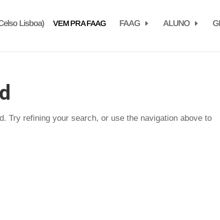
elso Lisboa)
FAAG
ALUNO
G
VEM PRA FAAG
nd
. Try refining your search, or use the navigation above to