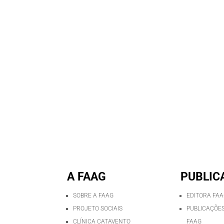
A FAAG
PUBLIC
SOBRE A FAAG
EDITORA FA
PROJETO SOCIAIS
PUBLICAÇÕES
CLÍNICA CATAVENTO
FAAG