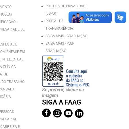
POLÍTICA DE PRIVACIDADE
IMENTO
(LGPD)
NGOLA)
PORTAL DA
IFICAÇÃO -
TRANSPARÊNCIA
RESARIAL E DE
SAIBA MAIS - GRADUAÇÃO
SAIBA MAIS - PÓS-
SPECIAL E
GRADUAÇÃ
O
COM ÊNFASE EM
A INTELECTUAL
 CLÍNICA
A DE
 DO TRABALHO
Se preferir, clique na
AVANÇADA
imagem
NCÁRIA
SIGA A FAAG




PESSOAS
PRESARIAL
 CARREIRA E