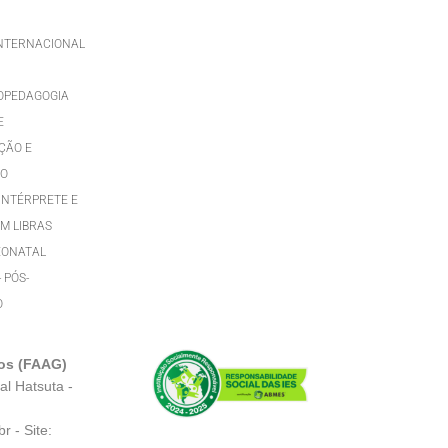
INTERNACIONAL
OPEDAGOGIA
E
ÇÃO E
TO
INTÉRPRETE E
M LIBRAS
EONATAL
- PÓS-
O
os (FAAG)
al Hatsuta -
br
- Site: