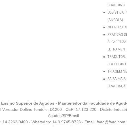
COACHING
LOGÍSTICA 
(ANGOLA)
NEUROPSIC
PRÁTICAS D
ALFABETIZA
LETRAMEN
TRADUTOR, 
DOCÊNCIA E
TRIAGEM N
SAIBA MAIS 
GRADUAÇÃ
e Ensino Superior de Agudos - Mantenedor da Faculdade de Agud
l Vereador Delfino Tendolo, D1200 - CEP: 17.123-220 - Distrito Industri
Agudos/SP/Brasil
e: 14 3262-9400 - WhatsApp:
14 9 9745-8726
- Email:
faag@faag.com.