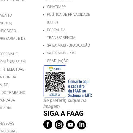
WHATSAPP
POLÍTICA DE PRIVACIDADE
IMENTO
(LGPD)
NGOLA)
PORTAL DA
IFICAÇÃO -
TRANSPARÊNCIA
RESARIAL E DE
SAIBA MAIS - GRADUAÇÃO
SAIBA MAIS - PÓS-
SPECIAL E
GRADUAÇÃ
O
COM ÊNFASE EM
A INTELECTUAL
 CLÍNICA
A DE
 DO TRABALHO
Se preferir, clique na
AVANÇADA
imagem
NCÁRIA
SIGA A FAAG




PESSOAS
PRESARIAL