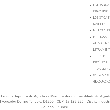
LIDERANÇA,
COACHING
LOGÍSTICA 
(ANGOLA)
NEUROPSIC
PRÁTICAS D
ALFABETIZA
LETRAMEN
TRADUTOR, 
DOCÊNCIA E
TRIAGEM N
SAIBA MAIS 
GRADUAÇÃ
e Ensino Superior de Agudos - Mantenedor da Faculdade de Agud
l Vereador Delfino Tendolo, D1200 - CEP: 17.123-220 - Distrito Industri
Agudos/SP/Brasil