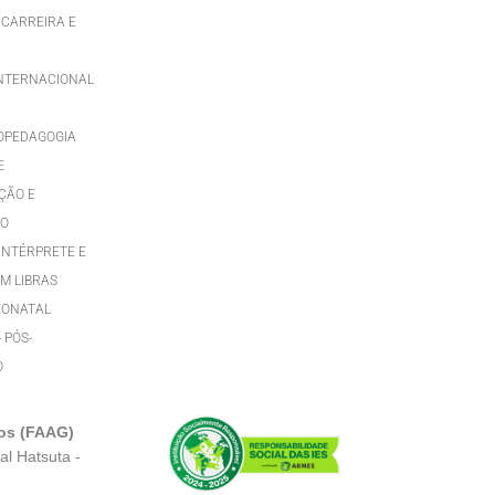
 CARREIRA E
INTERNACIONAL
OPEDAGOGIA
E
ÇÃO E
TO
INTÉRPRETE E
M LIBRAS
EONATAL
- PÓS-
O
os (FAAG)
al Hatsuta -