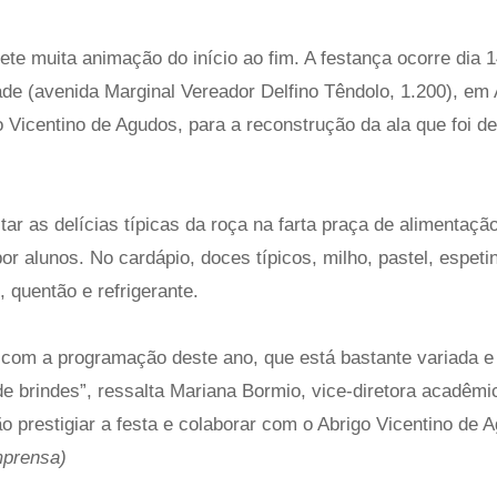
e muita animação do início ao fim. A festança ocorre dia 14
de (avenida Marginal Vereador Delfino Têndolo, 1.200), em 
o Vicentino de Agudos, para a reconstrução da ala que foi de
r as delícias típicas da roça na farta praça de alimentaçã
r alunos. No cardápio, doces típicos, milho, pastel, espeti
 quentão e refrigerante.
r com a programação deste ano, que está bastante variada e
 de brindes”, ressalta Mariana Bormio, vice-diretora acad
 prestigiar a festa e colaborar com o Abrigo Vicentino de 
mprensa)