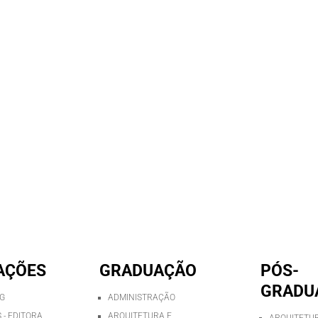
AÇÕES
GRADUAÇÃO
PÓS-
GRADU
AG
ADMINISTRAÇÃO
 - EDITORA
ARQUITETURA E
ARQUITETUR