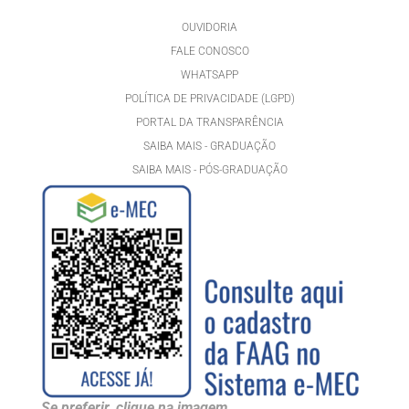
OUVIDORIA
FALE CONOSCO
WHATSAPP
POLÍTICA DE PRIVACIDADE (LGPD)
PORTAL DA TRANSPARÊNCIA
SAIBA MAIS - GRADUAÇÃO
SAIBA MAIS - PÓS-GRADUAÇÃ
O
Se preferir, clique na imagem