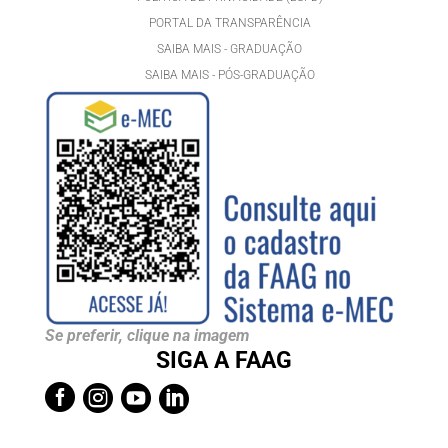
PORTAL DA TRANSPARÊNCIA
SAIBA MAIS - GRADUAÇÃO
SAIBA MAIS - PÓS-GRADUAÇÃ
O
Se preferir, clique na imagem
SIGA A FAAG



